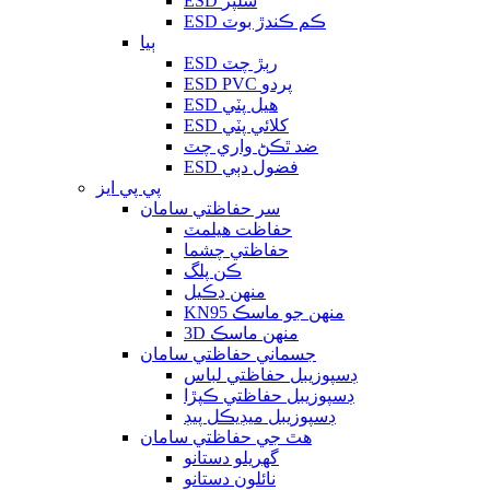
ESD سلپر
ESD ڪم ڪندڙ بوٽ
ٻيا
ESD رٻڙ چٽ
ESD PVC پردو
ESD هيل پٽي
ESD کلائي پٽي
ضد ٿڪڻ واري چٽ
ESD فضول دٻي
پي پي ايز
سر حفاظتي سامان
حفاظت هيلمٽ
حفاظتي چشما
ڪن پلگ
منهن ڍڪيل
KN95 منهن جو ماسڪ
3D منهن ماسڪ
جسماني حفاظتي سامان
ڊسپوزيبل حفاظتي لباس
ڊسپوزيبل حفاظتي ڪپڙا
ڊسپوزيبل ميڊيڪل پيڊ
هٿ جي حفاظتي سامان
گهريلو دستانو
نائلون دستانو