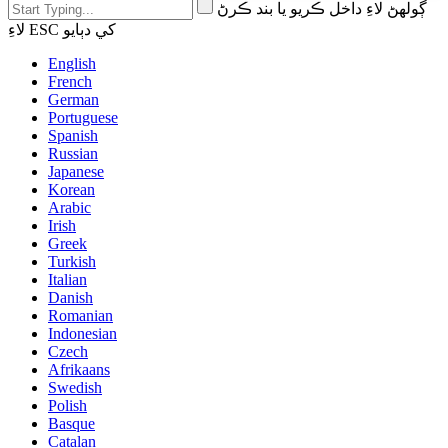
ڳولهڻ لاءِ داخل ڪريو يا بند ڪرڻ
لاءِ ESC کي دٻايو
English
French
German
Portuguese
Spanish
Russian
Japanese
Korean
Arabic
Irish
Greek
Turkish
Italian
Danish
Romanian
Indonesian
Czech
Afrikaans
Swedish
Polish
Basque
Catalan