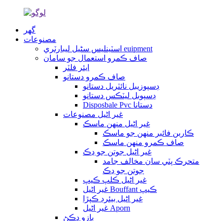
گهر
مصنوعات
اسٽينلیس سٹیل ليبارٽري euipment
صاف ڪمرو استعمال جو سامان
ايئر فلٽر
صاف ڪمرو دستانو
ڊسپوزيبل نائٽريل دستانو
ڊسپوبل ليٽڪس دستانو
Disposbale Pvc دستانا
غير اڻيل مصنوعات
غير اڻيل منهن ماسڪ
ڪاربن فائبر منهن جو ماسڪ
صاف ڪمرو منهن ماسڪ
غير اڻيل جوتن جو ڍڪ
متحرڪ پٽي سان مخالف جامد
جوتن جو ڍڪ
غير اڻيل ڪلپ ڪيپ
غير اڻيل Bouffant ڪيپ
غير اڻيل بيئرڊ ڪپڙا
غير اڻيل Aporn
بازو ڍڪڻ