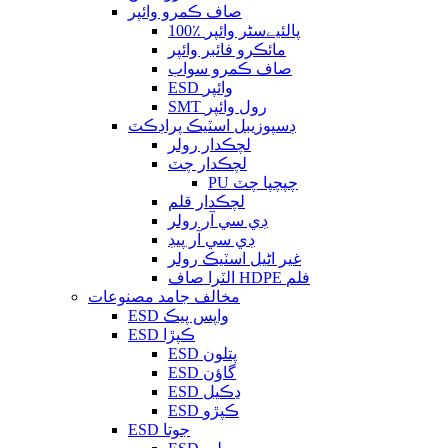
صاف ڪمرو وائپر
100٪ پالئیےسٹر وائپر
مائڪرو فائبر وائپر
صاف ڪمرو سواب
ESD وائپر
SMT رول وائپر
ڊسپوزيبل اسٽيڪ پراڊڪٽ
لچڪدار رولر
لچڪدار چٽ
PU چپچپا چٽ
لچڪدار قلم
ڊي سي آر رولر
ڊي سي آر پيڊ
غير اڻيل اسٽيڪ رولر
الٽرا صاف HDPE فلم
مخالف جامد مصنوعات
ESD واپس پيڪ
ESD ڪپڙا
ESD پتلون
ESD گاؤن
ESD ڍڪيل
ESD ڪپڙو
ESD جوتا