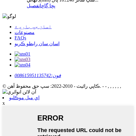
پڇا ڳاڇا
تفصيل
اسان جي باري ۾
مصنوعات
FAQs
اسان سان رابطو ڪريو
فون:
008615951135742
- - , , , , , ,
© ڪاپي رائيٽ - 2010-2022: سڀ حق محفوظ آهن.
اي ميل موڪليو
x