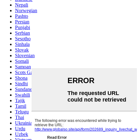
Nepali
Norwegian
Pashto
Persian
Punjabi
Serbian
Sesotho
Sinhala
Slovak
Slovenian
Somali
Samoan
Scots Gaelic
Shona
Sindhi
Sundanese
Swahili
Tajik
Tamil
Telugu
Thai
Ukrainian
Urdu
Uzbek
Vietnamese