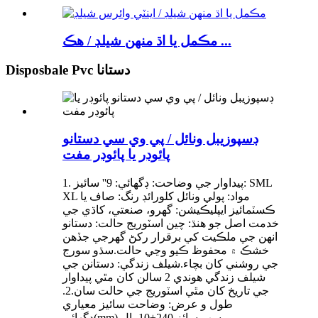
مڪمل يا اڌ منهن شيلڊ / هڪ ...
Disposbale Pvc دستانا
ڊسپوزيبل ونائل / پي وي سي دستانو
پائوڊر يا پائوڊر مفت
1. پيداوار جي وضاحت: ڊگھائي: 9'' سائيز: SML
XL مواد: پولي ونائل کلورائڊ رنگ: صاف يا
ڪسٽمائيز ايپليڪيشن: گهرو، صنعتي، کاڌي جي
خدمت اصل جو هنڌ: چين اسٽوريج حالت: دستانو
انهن جي ملڪيت کي برقرار رکڻ گهرجي جڏهن
خشڪ ۾ محفوظ ڪيو وڃي حالت.سڌو سورج
جي روشني کان بچاء.شيلف زندگي: دستانن جي
شيلف زندگي هوندي 2 سالن کان مٿي پيداوار
جي تاريخ کان مٿي اسٽوريج جي حالت سان.2.
طول و عرض: وضاحت سائيز معياري
ڊگھائي(mm) سڀ سائز 240±10 پال...