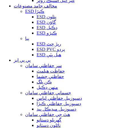
غير اڻيل اسٽيڪ رولر
مخالف جامد مصنوعات
ESD ڪپڙا
ESD پتلون
ESD گاؤن
ESD ڍڪيل
ESD ڪپڙو
ٻيا
ESD رٻڙ چٽ
ESD PVC پردو
ESD هيل پٽي
پي پي ايز
سر حفاظتي سامان
حفاظت هيلمٽ
حفاظتي چشما
ڪن پلگ
منهن ڍڪيل
جسماني حفاظتي سامان
ڊسپوزيبل حفاظتي لباس
ڊسپوزيبل حفاظتي ڪپڙا
ڊسپوزيبل ميڊيڪل پيڊ
هٿ جي حفاظتي سامان
گهريلو دستانو
نائلون دستانو