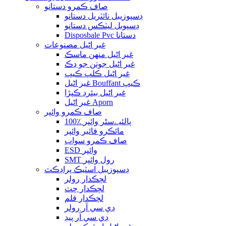
صاف ڪمرو دستانو
ڊسپوزيبل نائٽريل دستانو
ڊسپوبل ليٽڪس دستانو
Disposbale Pvc دستانا
غير اڻيل مصنوعات
غير اڻيل منهن ماسڪ
غير اڻيل جوتن جو ڍڪ
غير اڻيل ڪلپ ڪيپ
غير اڻيل Bouffant ڪيپ
غير اڻيل بيئرڊ ڪپڙا
غير اڻيل Aporn
صاف ڪمرو وائپر
100٪ پالئیےسٹر وائپر
مائڪرو فائبر وائپر
صاف ڪمرو سواب
ESD وائپر
SMT رول وائپر
ڊسپوزيبل اسٽيڪ پراڊڪٽ
لچڪدار رولر
لچڪدار چٽ
لچڪدار قلم
ڊي سي آر رولر
ڊي سي آر پيڊ