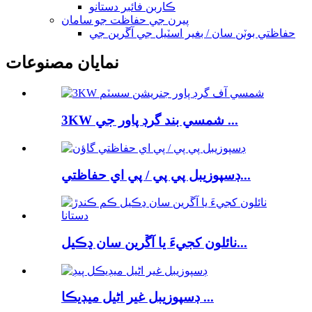
ڪاربن فائبر دستانو
پيرن جي حفاظت جو سامان
حفاظتي بوٽن سان / بغير اسٽيل جي آڱرين جي
نمايان مصنوعات
3KW شمسي بند گرڊ پاور جي ...
ڊسپوزيبل پي پي / پي اي حفاظتي...
نائلون کجيءَ يا آڱرين سان ڍڪيل...
ڊسپوزيبل غير اڻيل ميڊيڪا ...