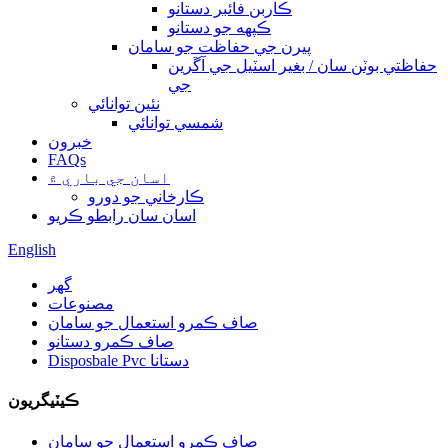
ڪاربن فائبر دستانو
ڪپهه جو دستانو
پيرن جي حفاظت جو سامان
حفاظتي بوٽن سان / بغير اسٽيل جي آڱرين
جي
نئين توانائي
شمسي توانائي
خبرون
FAQs
اسان جي باري ۾
ڪارخاني جو دورو
اسان سان رابطو ڪريو
English
گهر
مصنوعات
صاف ڪمرو استعمال جو سامان
صاف ڪمرو دستانو
Disposbale Pvc دستانا
ڪيٽيگريون
صاف ڪمرو استعمال جو سامان