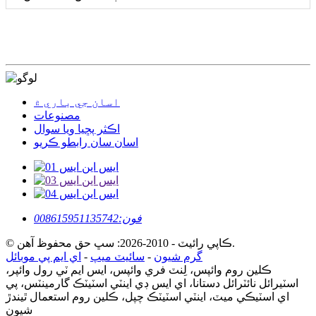
اسان جي باري ۾
مصنوعات
اڪثر پڇيا ويا سوال
اسان سان رابطو ڪريو
فون:
008615951135742
© ڪاپي رائيٽ - 2010-2026: سڀ حق محفوظ آهن.
گرم شيون
-
سائيٽ ميپ
-
اي ايم پي موبائل
ڪلين روم وائپس، لِنٽ فري وائپس، ايس ايم ٽي رول وائپر،
اسٽيرائل نائٽرائل دستانا، اي ايس ڊي اينٽي اسٽيٽڪ گارمينٽس، پي
اي اسٽيڪي ميٽ، اينٽي اسٽيٽڪ چپل، ڪلين روم استعمال ٿيندڙ
شيون