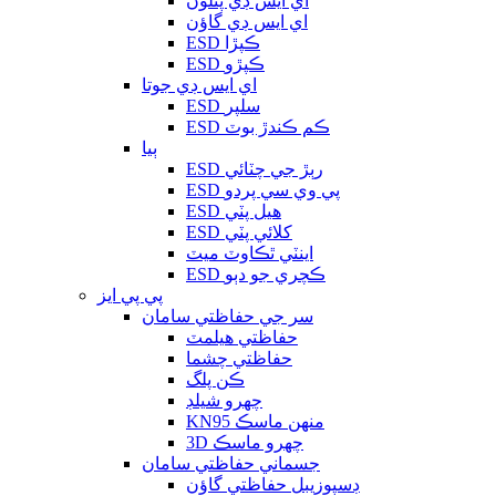
اي ايس ڊي پتلون
اي ايس ڊي گاؤن
ESD ڪپڙا
ESD ڪپڙو
اي ايس ڊي جوتا
ESD سلپر
ESD ڪم ڪندڙ بوٽ
ٻيا
ESD رٻڙ جي چٽائي
ESD پي وي سي پردو
ESD هيل پٽي
ESD کلائي پٽي
اينٽي ٿڪاوٽ ميٽ
ESD ڪچري جو دٻو
پي پي ايز
سر جي حفاظتي سامان
حفاظتي هيلمٽ
حفاظتي چشما
ڪن پلگ
چهرو شيلڊ
KN95 منهن ماسڪ
3D چهرو ماسڪ
جسماني حفاظتي سامان
ڊسپوزيبل حفاظتي گاؤن