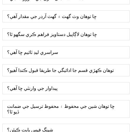
ڇا توهان وٽ گهٽ ۾ گهٽ آرڊر جي مقدار آهي؟
ڇا توهان لاڳاپيل دستاويز فراهم ڪري سگهو ٿا؟
سراسري ليڊ ٽائيم ڇا آهي؟
توهان ڪهڙي قسم جا ادائيگي جا طريقا قبول ڪندا آهيو؟
پيداوار جي وارنٽي ڇا آهي؟
ڇا توهان شين جي محفوظ ۽ محفوظ ترسيل جي ضمانت
ڏيو ٿا؟
شپنگ فيس بابت ڪيئن؟