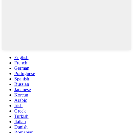
English
French
German
Portuguese
Spanish
Russian
Japanese
Korean
Arabic
Irish
Greek
Turkish
Italian
Danish
Romanian