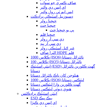
صاف ڪمري جو سواب
اي ايس ڊي وائپر
ايس ايم ٽي رول وائپر
ڊسپوزيبل اسٽيڪي پراڊڪٽ
چپچپا رولر
چپچپا چٽ
پي يو چپچپا چٽ
چپچپا قلم
ڊي سي آر رولر
ڊي سي آر پيڊ
غير اڻيل اسٽيڪي رولر
الٽرا صاف HDPE فلم
ڪلاس 1000 (ISO6) نائٽرائل دستانا
ڪلاس 100 (ISO5) نائٽرائل دستانا
اينٽي اسٽيٽڪ (ESD) گھٽ ڪلورين نائٽرائل
دستانا
هيلوجن کان پاڪ نائٽرائل دستانا
ڪلاس 1000 (ISO6) ليٽڪس دستانا
گھٽ ڪلورين وارا ليٽڪس دستانا
هيوي ڊيوٽي ليٽڪس دستانا
اينٽي اسٽيٽڪ پراڊڪٽس
ESD بيڪ پيڪ
اي ايس ڊي ڪپڙا