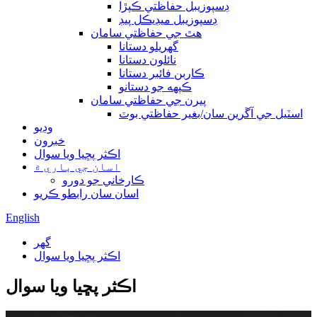
ڊسپوزيبل حفاظتي ڪپڙا
ڊسپوزيبل ميڊيڪل پيڊ
هٿ جي حفاظتي سامان
گهريلو دستانا
نائلون دستانا
ڪاربن فائبر دستانا
ڪپهه جو دستانو
پيرن جي حفاظتي سامان
اسٽيل جي آڱرين سان/بغير حفاظتي بوٽ
وڊيو
خبرون
اڪثر پڇيا ويا سوال
اسان جي باري ۾
ڪارخاني جو دورو
اسان سان رابطو ڪريو
English
گھر
اڪثر پڇيا ويا سوال
اڪثر پڇيا ويا سوال