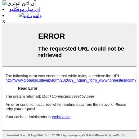
اي ميل موڪليو
واٽس اپ
x