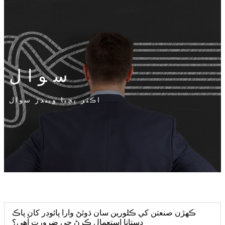
سوال
اڪثر پڇيا ويندڙ سوال
ڪهڙن صنعتن کي ڪلورين سان ڌوئڻ وارا پائوڊر کان پاڪ
دستانا استعمال ڪرڻ جي ضرورت آهي؟