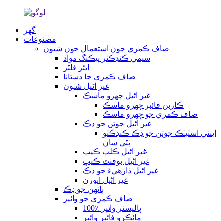
گھر
مصنوعات
صاف ڪمري جون استعمال جون شيون
سيمي ڪنڊڪٽر پيڪنگ مواد
ايئر فلٽر
صاف ڪمري جا دستانا
غير اڻيل شيون
غير اڻيل چهرو ماسڪ
ڪاربن فائبر چهرو ماسڪ
صاف ڪمري جو چهرو ماسڪ
غير اڻيل جوتن جو ڍڪ
اينٽي اسٽيٽڪ جوتن جو ڍڪ ڪنڊڪٽو
پٽي سان
غير اڻيل ڪلپ ڪيپ
غير اڻيل بوفنٽ ڪيپ
غير اڻيل ڏاڙهيءَ جو ڍڪ
غير اڻيل اپورن
ٻانهن جو ڍڪ
صاف ڪمري جو وائپر
100٪ پاليسٽر وائپر
مائڪرو فائبر وائپر