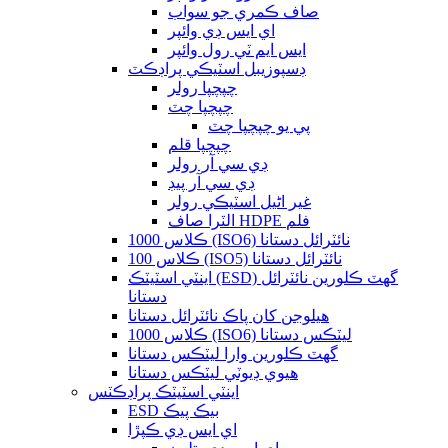
صاف ڪمري جو سواب
اي ايس ڊي وائپر
ايس ايم ٽي رول وائپر
ڊسپوزيبل اسٽيڪي پراڊڪٽ
چپچپا رولر
چپچپا چٽ
پي يو چپچپا چٽ
چپچپا قلم
ڊي سي آر رولر
ڊي سي آر پيڊ
غير اڻيل اسٽيڪي رولر
الٽرا صاف HDPE فلم
ڪلاس 1000 (ISO6) نائٽرائل دستانا
ڪلاس 100 (ISO5) نائٽرائل دستانا
اينٽي اسٽيٽڪ (ESD) گھٽ ڪلورين نائٽرائل
دستانا
هيلوجن کان پاڪ نائٽرائل دستانا
ڪلاس 1000 (ISO6) ليٽڪس دستانا
گھٽ ڪلورين وارا ليٽڪس دستانا
هيوي ڊيوٽي ليٽڪس دستانا
اينٽي اسٽيٽڪ پراڊڪٽس
ESD بيڪ پيڪ
اي ايس ڊي ڪپڙا