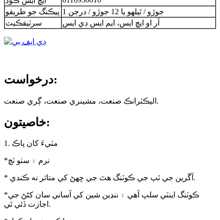
ايڇ ايس ڪوڊ
1 جوڙو / ٿيلهو يا 12 جوڙو / درجن
پيڪنگ جو طريقو
آر او ايڇ ايس، ايم ايس ڊي ايس
سرٽيفڪيٽ
درخواست:
اليڪٽرانڪ صنعت، مشينري صنعت، ڳري صنعت.
خاصيتون:
1. مٽيءَ کان پاڪ
*نرم ۽ سٺو ٽچ
* آڱرين جي ٽپ جي ڪوٽنگ هٿ جي ڇهڻ کي متاثر نه ڪندي.
*ڪوٽنگ اينٽي سلپ آهي ۽ ننڍين شين کي آساني سان کڻڻ جي
اجازت ڏئي ٿي.