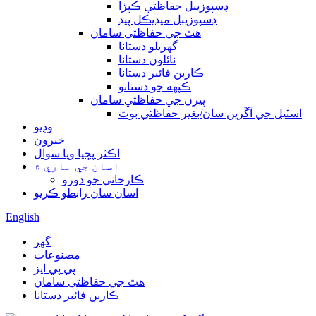
ڊسپوزيبل حفاظتي ڪپڙا
ڊسپوزيبل ميڊيڪل پيڊ
هٿ جي حفاظتي سامان
گهريلو دستانا
نائلون دستانا
ڪاربن فائبر دستانا
ڪپهه جو دستانو
پيرن جي حفاظتي سامان
اسٽيل جي آڱرين سان/بغير حفاظتي بوٽ
وڊيو
خبرون
اڪثر پڇيا ويا سوال
اسان جي باري ۾
ڪارخاني جو دورو
اسان سان رابطو ڪريو
English
گھر
مصنوعات
پي پي ايز
هٿ جي حفاظتي سامان
ڪاربن فائبر دستانا