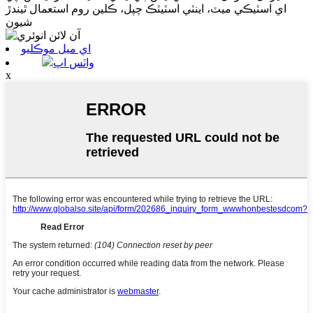
اي اسٽيڪي ميٽ، اينٽي اسٽيٽڪ چپل، ڪلين روم استعمال ٿيندڙ
شيون
اي ميل موڪليو
واٽس اپ
x