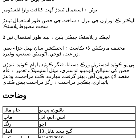
بوٽن ۾ استعمال ٿيندڙ گھٽ کثافت وارا ايلسٽومر
اليڪٽرانڪ اوزارن جي بيزل ۽ ساخت جي حصن طور استعمال ٿيندڙ
سخت مضبوط پلاسٽڪ
لچڪدار پلاسٽڪ جيڪي پٽين ۽ بينڊ طور استعمال ٿين ٿا
مختلف مارڪيٽن لاءِ ڪاسٽ ۽ انجيڪشن سان ٺهيل جزا - يعني
زراعت، فوجي، آٽوميٽو، صنعتي، وغيره.
پي يو ڪوٽيڊ انڊسٽريل ورڪ دستانا، فنگر ڪوٽيڊ يا پام ڪوٽيڊ، ننڍڙن
حصن کي سنڀالڻ، آٽوميٽو انڊسٽري، ميٽل اسٽيمپنگ، تعمير ۽ عام
مقصد لاءِ موزون آهن، بهتر گرفت، مهارت، ڪٽ مزاحمت، وڌندڙ
پائيداري، پنڪچر مزاحمت ۽ رگڙ مزاحمت پيش ڪندي.
وضاحت
نائلون، پي يو
خام مال
ايس، ايم، ايل
ماپ
اڇو
رنگ
13 گيج بيحد بنايل
انداز
6116930010