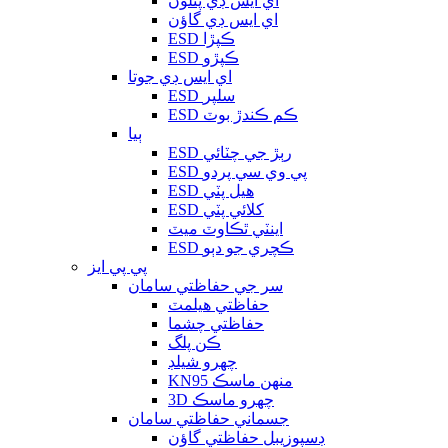
اي ايس ڊي پتلون
اي ايس ڊي گاؤن
ESD ڪپڙا
ESD ڪپڙو
اي ايس ڊي جوتا
ESD سلپر
ESD ڪم ڪندڙ بوٽ
ٻيا
ESD رٻڙ جي چٽائي
ESD پي وي سي پردو
ESD هيل پٽي
ESD کلائي پٽي
اينٽي ٿڪاوٽ ميٽ
ESD ڪچري جو دٻو
پي پي ايز
سر جي حفاظتي سامان
حفاظتي هيلمٽ
حفاظتي چشما
ڪن پلگ
چهرو شيلڊ
KN95 منهن ماسڪ
3D چهرو ماسڪ
جسماني حفاظتي سامان
ڊسپوزيبل حفاظتي گاؤن