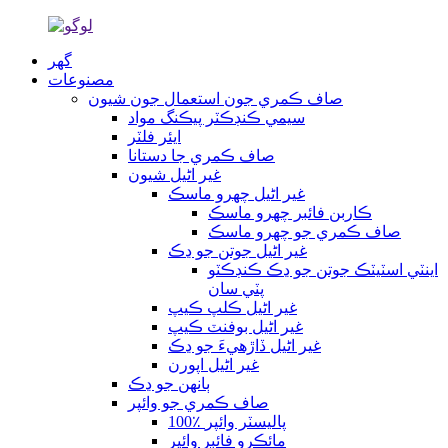
گھر
مصنوعات
صاف ڪمري جون استعمال جون شيون
سيمي ڪنڊڪٽر پيڪنگ مواد
ايئر فلٽر
صاف ڪمري جا دستانا
غير اڻيل شيون
غير اڻيل چهرو ماسڪ
ڪاربن فائبر چهرو ماسڪ
صاف ڪمري جو چهرو ماسڪ
غير اڻيل جوتن جو ڍڪ
اينٽي اسٽيٽڪ جوتن جو ڍڪ ڪنڊڪٽو
پٽي سان
غير اڻيل ڪلپ ڪيپ
غير اڻيل بوفنٽ ڪيپ
غير اڻيل ڏاڙهيءَ جو ڍڪ
غير اڻيل اپورن
ٻانهن جو ڍڪ
صاف ڪمري جو وائپر
100٪ پاليسٽر وائپر
مائڪرو فائبر وائپر