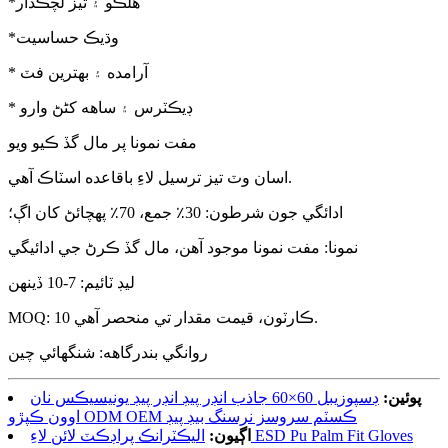
*هلڪو ۽ تيز لچڪدار
*وڌيڪ حساسيت
* آرامده ۽ بهترين فٽ
* ڊيڪٽرس ۽ ساهه کڻڻ وارو
مفت نمونا پر مال گڏ ڪيو ويو
اسان وٽ تيز ترسيل لاءِ باقاعده اسٽاڪ آهي.
ادائگي جون شرطون: 30٪ جمع، 70٪ پهچائڻ کان اڳ؛
نمونا: مفت نمونا موجود آهن، مال گڏ ڪرڻ جي ادائيگي
ليڊ ٽائيم: 7-10 ڏينهن
MOQ: 10 ڪارٽون، قيمت مقدار تي منحصر آهي.
روانگي بندرگاهه: شنگھائي چين
پوئين:
ڊسپوزيبل 60×60 جاذب انڊر پيڊ انڊر پيڊ يونيسيڪس نان
اوون ڪپڙو ODM OEM ڪسٽم سروسز نرسنگ بيڊ پيڊ
اڳيون:
اليڪٽرانڪ پراڊڪٽ لائن لاءِ ESD Pu Palm Fit Gloves